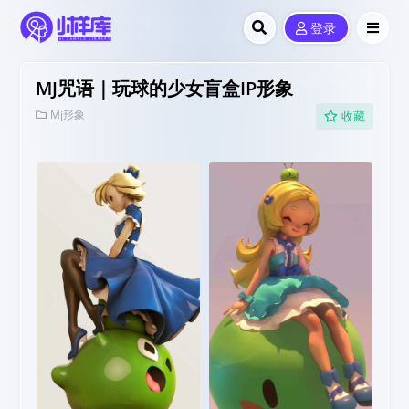
登录
MJ咒语｜玩球的少女盲盒IP形象
Mj形象
收藏