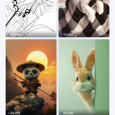
Mj动物
Mj动物
MJ咒语｜蝴蝶飞翔灰页
MJ咒语｜毛茸茸的小狗躺在
格子毯上
Mj动物
Mj动物