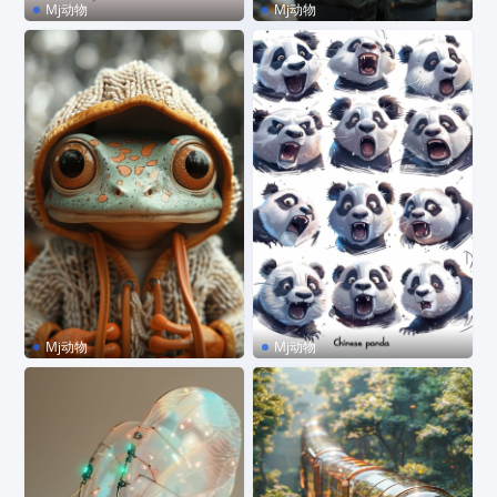
Mj动物
Mj动物
MJ咒语｜荆棘玫瑰猫咪
MJ咒语｜一只超萌熊猫
Mj动物
Mj动物
MJ咒语｜一只可爱的青蛙
MJ咒语｜动物表情包