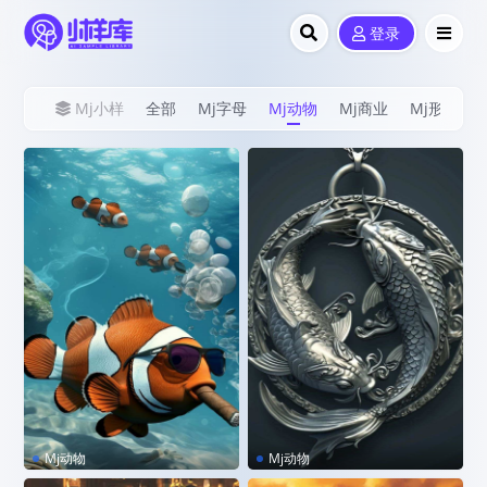
登录
Mj小样
全部
Mj字母
Mj动物
Mj商业
Mj形象
Mj动物
Mj动物
MJ咒语｜社会鱼哥
MJ咒语｜年年有鱼