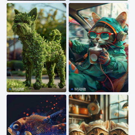
MJ咒语｜侠客熊猫
MJ咒语｜侧看的小动物
Mj动物
Mj动物
MJ咒语｜长草的动物
MJ咒语｜有点潮的猫咪