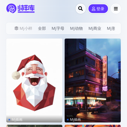
登录
Mj小样
全部
Mj字母
Mj动物
Mj商业
Mj形象
Mj插画
Mj插画
MJ咒语｜圣诞老人插画
MJ咒语｜霓虹街区