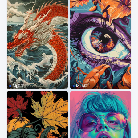
Mj插画
Mj插画
MJ咒语｜红色中国龙插画
MJ咒语｜眼睛特写插画海报