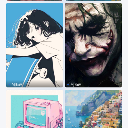
MJ咒语｜花丛中的少女
MJ咒语｜彩绘美女
Mj插画
Mj插画
Midjourney「卡通人物篇
MJ咒语｜帅气的小丑
章」，附Midjourney咒语！