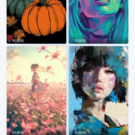
Mj插画
Mj插画
MJ咒语｜南瓜插画海报
MJ咒语｜美式复古风美女头
像
Mj插画
Mj插画