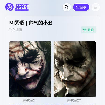
登录
MJ咒语｜帅气的小丑
Mj插画
收藏
效果预览一
效果预览二