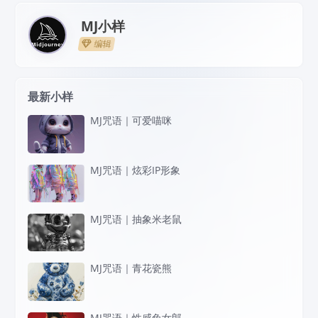
MJ小样
编辑
最新小样
MJ咒语｜可爱喵咪
MJ咒语｜炫彩IP形象
MJ咒语｜抽象米老鼠
MJ咒语｜青花瓷熊
MJ咒语｜性感兔女郎