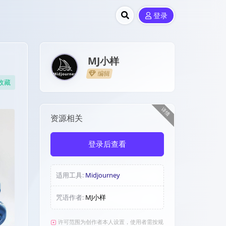
登录
MJ小样
编辑
收藏
详情
资源相关
登录后查看
适用工具:
Midjourney
咒语作者:
MJ小样
许可范围为创作者本人设置，使用者需按规