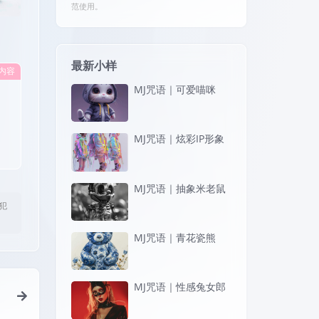
范使用。
最新小样
内容
MJ咒语｜可爱喵咪
MJ咒语｜炫彩IP形象
MJ咒语｜抽象米老鼠
犯
MJ咒语｜青花瓷熊
MJ咒语｜性感兔女郎