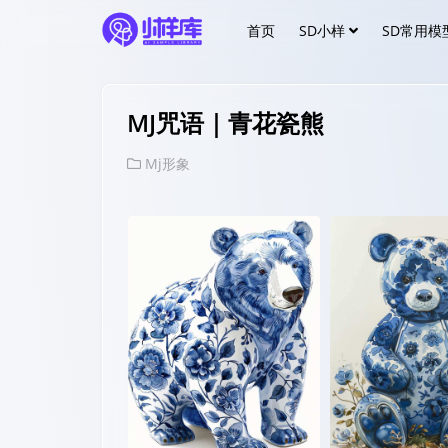
首页
SD小样
SD常用模
MJ咒语｜青花瓷熊
Mj形象