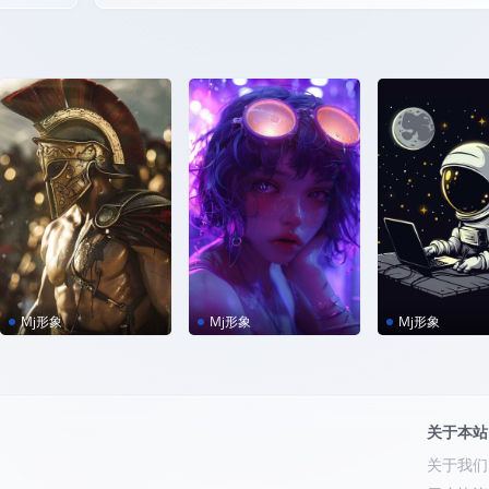
Mj形象
Mj形象
Mj形象
MJ咒语｜斯巴达战士
MJ咒语｜紫色少女
MJ咒语｜可爱
员
关于本站
关于我们