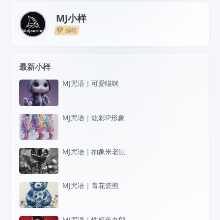
MJ小样
编辑
最新小样
MJ咒语｜可爱喵咪
MJ咒语｜炫彩IP形象
MJ咒语｜抽象米老鼠
MJ咒语｜青花瓷熊
MJ咒语｜性感兔女郎