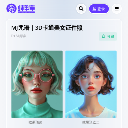
登录
MJ咒语｜3D卡通美女证件照
Mj形象
收藏
效果预览一
效果预览二