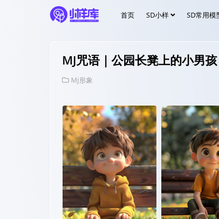
首页
SD小样
SD常用模
MJ咒语｜公园长凳上的小男孩
Mj形象