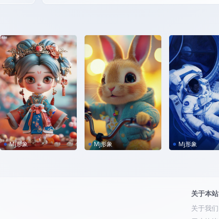
Mj形象
Mj形象
Mj形象
MJ咒语｜3D萌娃
MJ咒语｜骑着自行车
MJ咒语｜忧郁
的可爱兔子
员
关于本站
关于我们