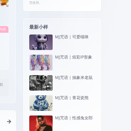
范使用。
最新小样
内容
MJ咒语｜可爱喵咪
MJ咒语｜炫彩IP形象
MJ咒语｜抽象米老鼠
犯
MJ咒语｜青花瓷熊
MJ咒语｜性感兔女郎