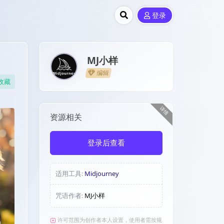
登录
MJ小样
编辑
收藏
详情
资源相关
登录后查看
适用工具:
Midjourney
咒语作者:
MJ小样
许可范围为创作者本人设置，使用者需按规