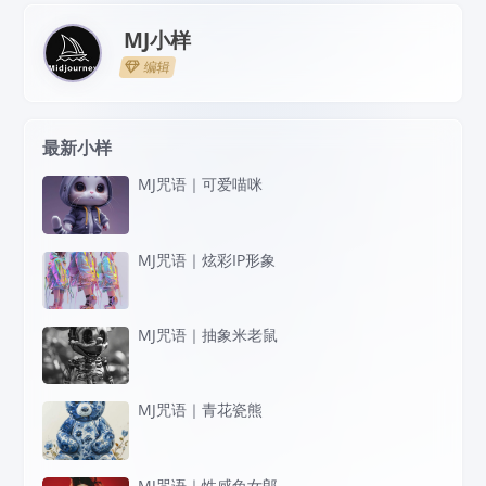
MJ小样
编辑
最新小样
MJ咒语｜可爱喵咪
MJ咒语｜炫彩IP形象
MJ咒语｜抽象米老鼠
MJ咒语｜青花瓷熊
MJ咒语｜性感兔女郎