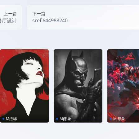
上一篇
下一篇
餐厅设计
sref 644988240
Mj形象
Mj形象
Mj形象
MJ咒语｜女性肖像画
MJ咒语｜玩手机的蝙
MJ咒语｜帅气
蝠侠
游戏角色