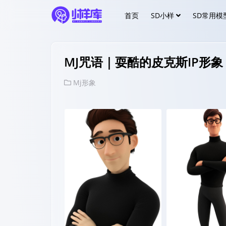
首页
SD小样
SD常用模
MJ咒语｜耍酷的皮克斯IP形象
Mj形象