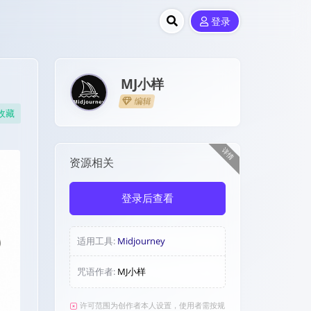
登录
MJ小样
编辑
收藏
详情
资源相关
登录后查看
适用工具:
Midjourney
咒语作者:
MJ小样
许可范围为创作者本人设置，使用者需按规