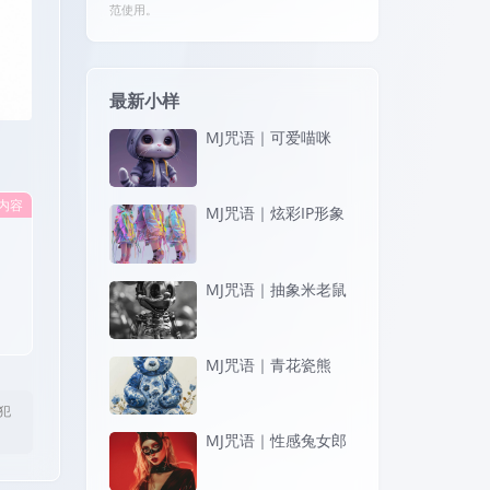
范使用。
最新小样
MJ咒语｜可爱喵咪
内容
MJ咒语｜炫彩IP形象
MJ咒语｜抽象米老鼠
MJ咒语｜青花瓷熊
犯
MJ咒语｜性感兔女郎