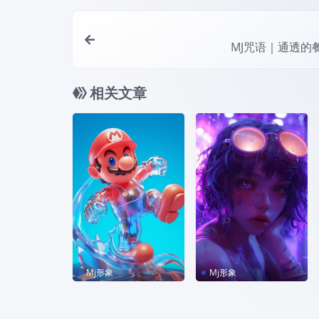
MJ咒语｜通透的
相关文章
Mj形象
Mj形象
MJ咒语｜塑料透明马
MJ咒语｜紫色少女
里奥