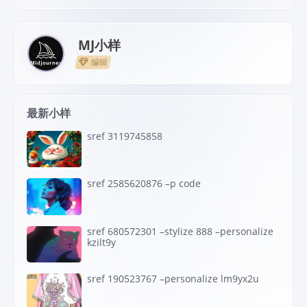
MJ小样
编辑
最新小样
sref 3119745858
sref 2585620876 –p code
sref 680572301 –stylize 888 –personalize
kzilt9y
sref 190523767 –personalize lm9yx2u