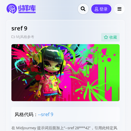
登录
sref 9
Mj风格参考
收藏
风格代码：
--sref 9
在 Midjourney 提示词后面加上“--sref 28***42”，引用此特定风