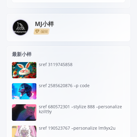
MJ小样
编辑
最新小样
sref 3119745858
sref 2585620876 –p code
sref 680572301 –stylize 888 –personalize
kzilt9y
sref 190523767 –personalize lm9yx2u