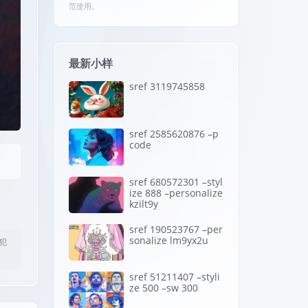
范使用。
最新小样
sref 3119745858
sref 2585620876 –p
code
sref 680572301 –styl
ize 888 –personalize
kzilt9y
sref 190523767 –per
sonalize lm9yx2u
犯
sref 51211407 –styli
ze 500 –sw 300