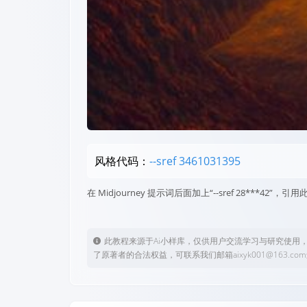
风格代码：
--sref 3461031395
在 Midjourney 提示词后面加上“--sref 28***4
此教程来源于Ai小样库，仅供用户交流学习与研究使用
了原著者的合法权益，可联系我们邮箱aixyk001@163.c