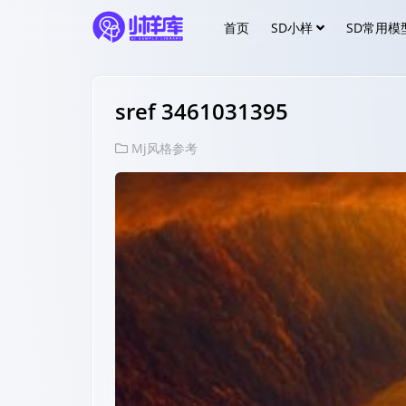
首页
SD小样
SD常用模
sref 3461031395
Mj风格参考