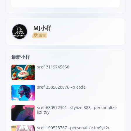
MJ小样
编辑
最新小样
sref 3119745858
sref 2585620876 –p code
sref 680572301 –stylize 888 –personalize
kzilt9y
sref 190523767 –personalize lm9yx2u