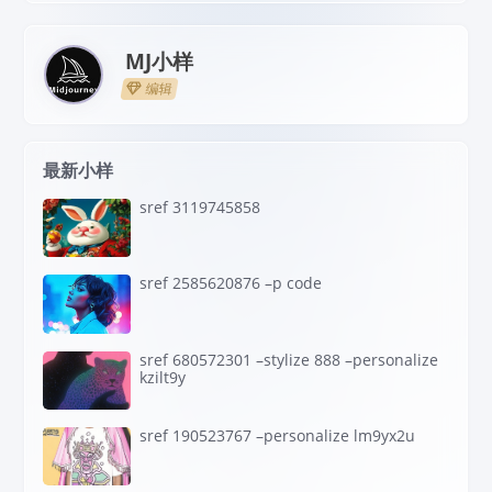
MJ小样
编辑
最新小样
sref 3119745858
sref 2585620876 –p code
sref 680572301 –stylize 888 –personalize
kzilt9y
sref 190523767 –personalize lm9yx2u