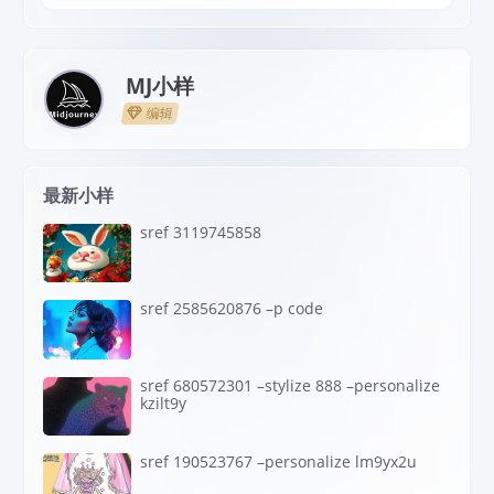
MJ小样
编辑
最新小样
sref 3119745858
sref 2585620876 –p code
sref 680572301 –stylize 888 –personalize
kzilt9y
sref 190523767 –personalize lm9yx2u