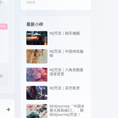
范使用。
最新小样
内容
MJ咒语｜跑车侧颜
MJ咒语｜中国传统服
饰
MJ咒语｜六角形图案
渐变背景
犯
MJ咒语｜高空夜景
Midjourney「中国水
墨大师风格(三」，附
Midjourney咒语！