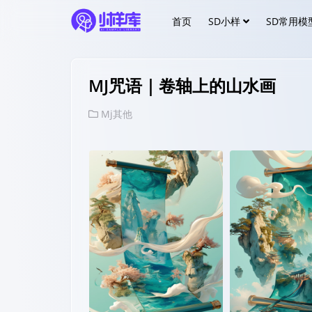
首页
SD小样
SD常用模
MJ咒语｜卷轴上的山水画
Mj其他