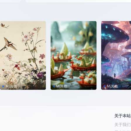
Mj其他
Mj其他
Mj其他
Midjourney「中国水
MJ咒语｜端午海报设
MJ咒语｜炫彩
墨大师风格(二)」，附
计
Midjourney咒语！
关于本站
关于我们