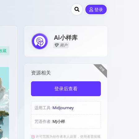
登录
Ai小样库
用户
收藏
详情
资源相关
登录后查看
适用工具:
Midjourney
咒语作者:
MJ小样
许可范围为创作者本人设置，使用者需按规