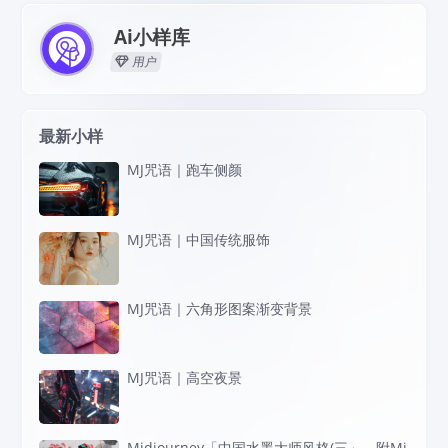
Ai小样库
用户
最新小样
MJ咒语｜跑车侧颜
MJ咒语｜中国传统服饰
MJ咒语｜六角形图案渐变背景
MJ咒语｜高空夜景
Midjourney「中国水墨大师风格(三」，附Mi