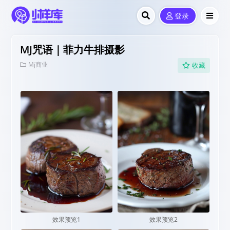
登录
MJ咒语｜菲力牛排摄影
Mj商业
收藏
效果预览1
效果预览2