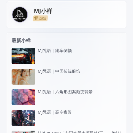
MJ小样
编辑
最新小样
MJ咒语｜跑车侧颜
MJ咒语｜中国传统服饰
MJ咒语｜六角形图案渐变背景
MJ咒语｜高空夜景
Midjourney「中国水墨大师风格(三」，附Mi