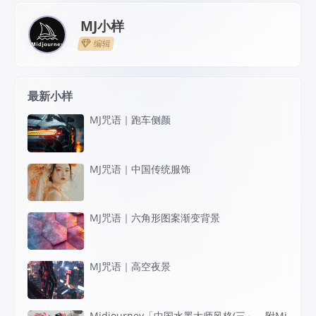
MJ小样
编辑
最新小样
MJ咒语｜跑车侧颜
MJ咒语｜中国传统服饰
MJ咒语｜六角形图案渐变背景
MJ咒语｜高空夜景
Midjourney「中国水墨大师风格(三」，附Mi