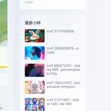
范使用。
最新小样
sref 3119745858
sref 2585620876 –p
code
sref 680572301 –styl
ize 888 –personalize
kzilt9y
sref 190523767 –per
sonalize lm9yx2u
sref 51211407 –styli
ze 500 –sw 300
犯