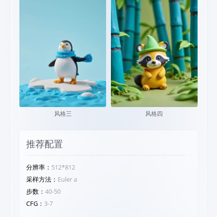
风格三
风格四
推荐配置
分辨率：
512*812
采样方法：
Euler a
步数：
40-50
CFG：
3-7