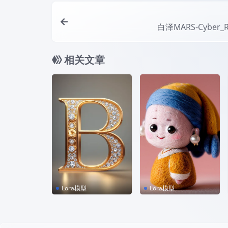
白泽MARS-Cyber_Re
相关文章
Lora模型
Lora模型
钻石字母LOGO图标 v
Wool felt v1.0 毛毡
1.0