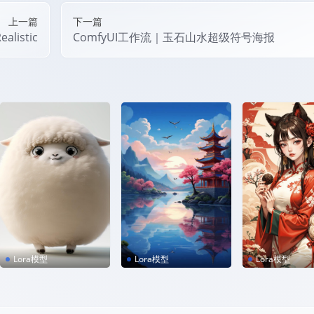
上一篇
下一篇
alistic
ComfyUI工作流｜玉石山水超级符号海报
Lora模型
Lora模型
Lora模型
是毛团子啊！可爱化动
【Flux】国庆美术海报
插画_v1.0
物模型_V1.0
v1.0