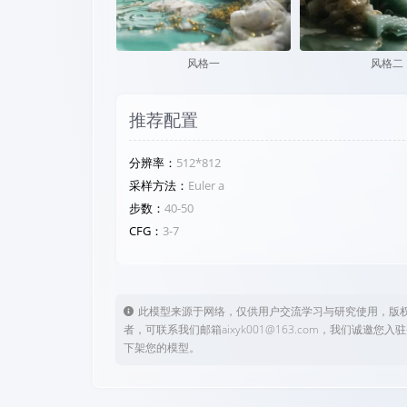
风格一
风格二
推荐配置
分辨率：
512*812
采样方法：
Euler a
步数：
40-50
CFG：
3-7
此模型来源于网络，仅供用户交流学习与研究使用，版
者，可联系我们邮箱aixyk001@163.com，我们
下架您的模型。