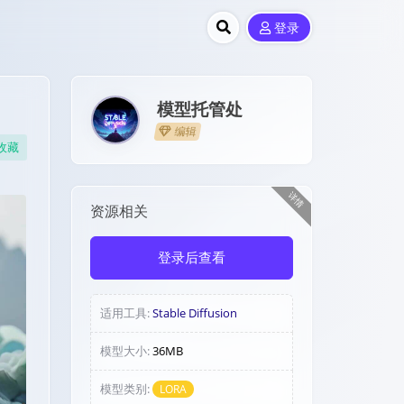
登录
模型托管处
编辑
收藏
详情
资源相关
登录后查看
适用工具:
Stable Diffusion
模型大小:
36MB
模型类别:
LORA