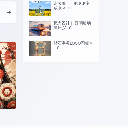
水效果——把图形变
成水 v1.0
概念设计｜ 透明玻璃
膨胀_V1.0
钻石字母LOGO图标 v
1.0