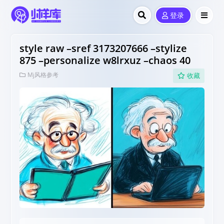
登录
style raw –sref 3173207666 –stylize
875 –personalize w8lrxuz –chaos 40
Mj风格参考
收藏