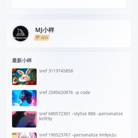
MJ小样
编辑
最新小样
sref 3119745858
sref 2585620876 –p code
sref 680572301 –stylize 888 –personalize
kzilt9y
sref 190523767 –personalize lm9yx2u