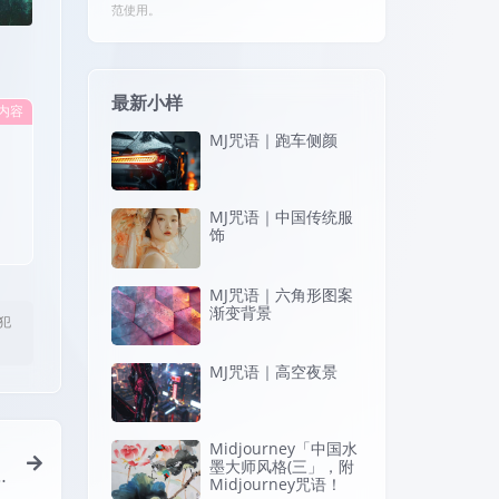
范使用。
最新小样
内容
MJ咒语｜跑车侧颜
MJ咒语｜中国传统服
饰
MJ咒语｜六角形图案
渐变背景
犯
MJ咒语｜高空夜景
Midjourney「中国水
墨大师风格(三」，附
n
Midjourney咒语！