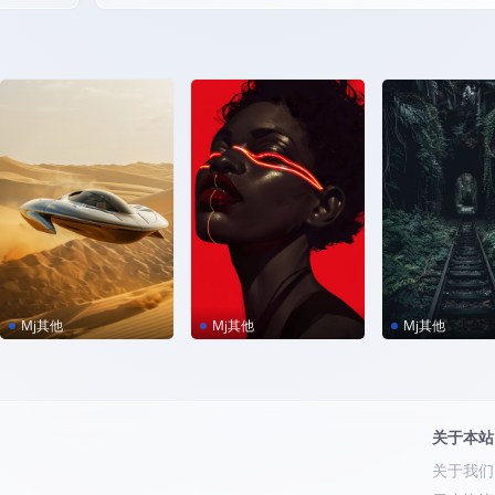
ey咒语！
Mj其他
Mj其他
Mj其他
MJ咒语｜未来飞行汽
MJ咒语｜时尚的女人
MJ咒语｜在森
车
与红色口红
的铁轨
关于本站
关于我们