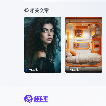
相关文章
Mj其他
Mj其他
MJ咒语｜名人混搭照
MJ咒语｜胶囊太空舱
片