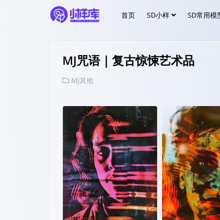
首页
SD小样
SD常用模
MJ咒语｜复古惊悚艺术品
Mj其他