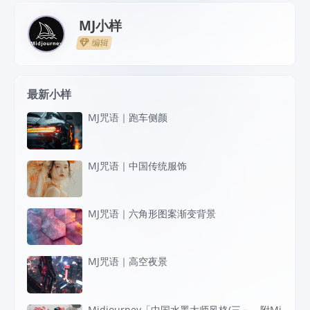
MJ小样
编辑
最新小样
MJ咒语｜跑车侧颜
MJ咒语｜中国传统服饰
MJ咒语｜六角形图案渐变背景
MJ咒语｜高空夜景
Midjourney「中国水墨大师风格(三」，附Mi