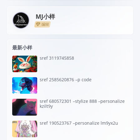
MJ小样
编辑
最新小样
sref 3119745858
sref 2585620876 –p code
sref 680572301 –stylize 888 –personalize
kzilt9y
sref 190523767 –personalize lm9yx2u