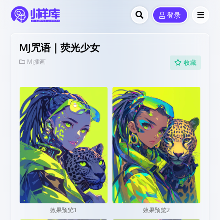
登录
MJ咒语｜荧光少女
Mj插画
收藏
效果预览1
效果预览2