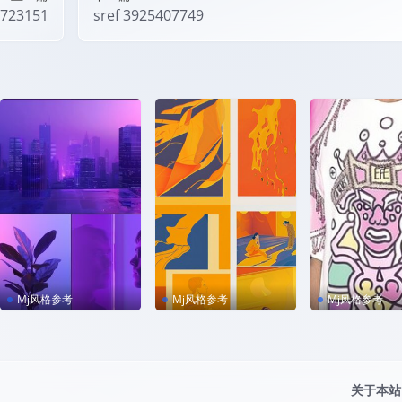
1723151
sref 3925407749
Mj风格参考
Mj风格参考
Mj风格参考
sref 1436083653
sref 2793462164
sref 19052376
sonalize lm9
关于本站