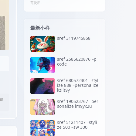
范使用。
最新小样
sref 3119745858
sref 2585620876 –p
code
sref 680572301 –styl
ize 888 –personalize
kzilt9y
犯
sref 190523767 –per
sonalize lm9yx2u
sref 51211407 –styli
ze 500 –sw 300