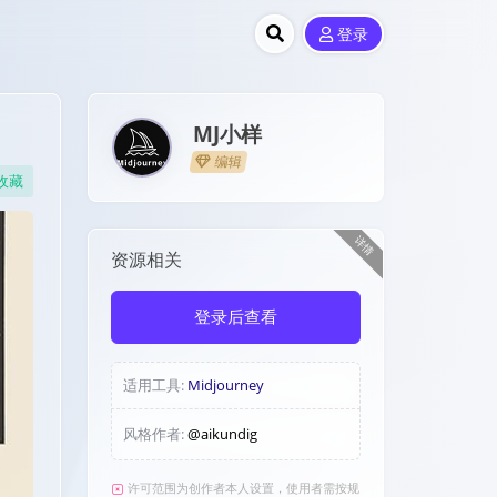
登录
MJ小样
编辑
收藏
详情
资源相关
登录后查看
适用工具:
Midjourney
风格作者:
@aikundig
许可范围为创作者本人设置，使用者需按规